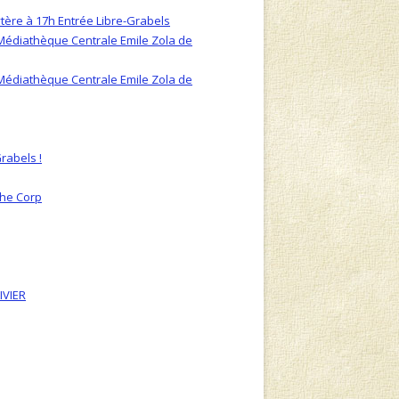
ytère à 17h Entrée Libre-Grabels
a Médiathèque Centrale Emile Zola de
a Médiathèque Centrale Emile Zola de
rabels !
phe Corp
IVIER