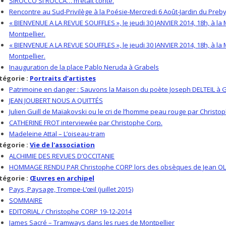
SIROCCO SI ROCCA… m’était conté.
Rencontre au Sud-Privilège à la Poésie-Mercredi 6 Août-Jardin du Preb
« BIENVENUE A LA REVUE SOUFFLES », le jeudi 30 JANVIER 2014, 18h, à l
Montpellier.
« BIENVENUE A LA REVUE SOUFFLES », le jeudi 30 JANVIER 2014, 18h, à l
Montpellier.
Inauguration de la place Pablo Neruda à Grabels
tégorie :
Portraits d’artistes
Patrimoine en danger : Sauvons la Maison du poète Joseph DELTEIL à G
JEAN JOUBERT NOUS A QUITTÉS
Julien Guill de Maïakovski ou le cri de l’homme peau rouge par Christo
CATHERINE FROT interviewée par Christophe Corp.
Madeleine Attal – L’oiseau-tram
tégorie :
Vie de l'association
ALCHIMIE DES REVUES D’OCCITANIE
HOMMAGE RENDU PAR Christophe CORP lors des obsèques de Jean OL
tégorie :
Œuvres en archipel
Pays, Paysage, Trompe-L’œil (juillet 2015)
SOMMAIRE
EDITORIAL / Christophe CORP 19-12-2014
James Sacré – Tramways dans les rues de Montpellier