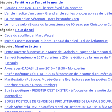
tégorie :
Fenêtre sur l’art et le monde
Claude-Henri BARTOLI ou le rêve éveillé du shaman
L’angle insolite d’un tram – Grand angle sur les photographies de Joëll
La Passion selon Sérapion – par Christophe Corp
Le monde selon Biosca ou la conscience de l’Oiseau par Christophe Co
tégorie :
Fleur de sel
Cycle du souffle par Marc Wetzel
Michel Cosem par Jean Joubert – Le Sud du soleil – Ed. de l’Atlantique
tégorie :
Manifestations
Lettre ouverte à Monsieur le Maire de Grabels au sujet de la maison du 
Samedi 9 septembre 2017 aura lieu la 25ème édition de la remise du Pr
(Hérault).
A vos agen-DADAS ! : 2 nov 2016 – 18h30 – Montpellier
Soirée poétique « Ô FIL DE L’EAU » à l’occasion de la sortie du numéro d
Manifestation Poétique: Musée-Galerie Evy, lectures par les poètes Ch
Sanchez et Nicole Drano Stamberg
Soirée poétique « RESISTER C’EST EXISTER » à l’occasion de la sortie d
Montpellier
SOIREE POETIQUE DE REMISE DES PRIX LITTERAIRES DE LA REVUE SOUFF
Salah Stétié et la Revue Souffles Mardi 28 Octobre 2014 à 18h00 à la 