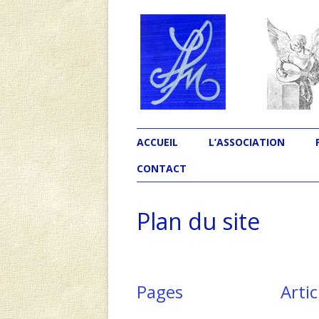
L'association Les Ecrivains Méditerranéen
Revue Souffles
ACCUEIL
L’ASSOCIATION
CONTACT
Plan du site
Pages
Artic