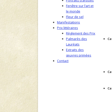
Portraits d’artistes
Fenêtre sur l’art et
le monde
Fleur de sel
Manifestations
Prix littéraires
Règlement des Prix
Palmarès des
Ca
Lauréats
Extraits des
œuvres primées
Contact
Ca
Ca