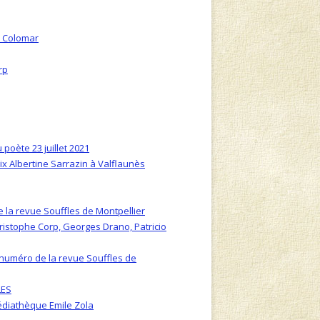
e Colomar
rp
poète 23 juillet 2021
ix Albertine Sarrazin à Valflaunès
e la revue Souffles de Montpellier
ristophe Corp, Georges Drano, Patricio
u numéro de la revue Souffles de
LES
Médiathèque Emile Zola