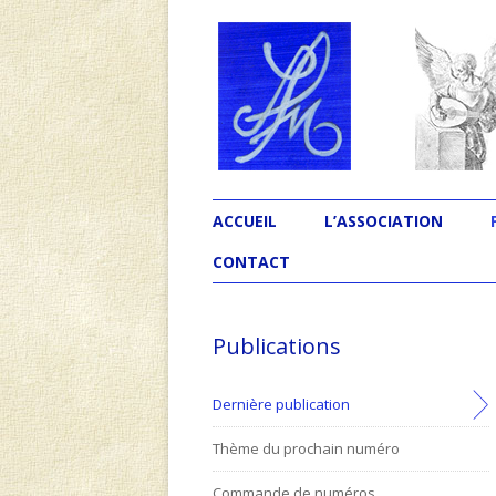
L'association Les Ecrivains Méditerranéen
Revue Souffles
ACCUEIL
L’ASSOCIATION
CONTACT
Publications
Dernière publication
Thème du prochain numéro
Commande de numéros