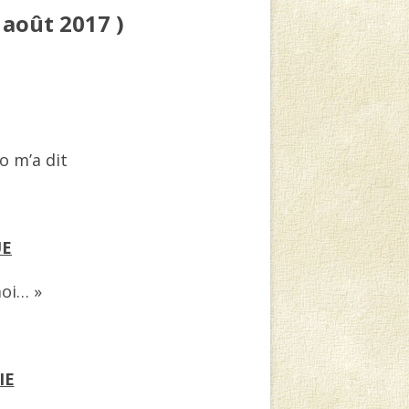
 août 2017 )
o m’a dit
UE
oi… »
IE