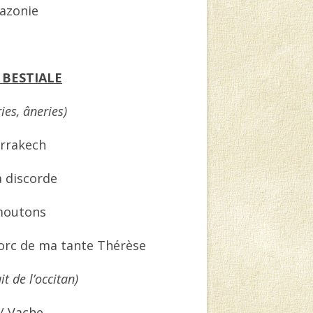
azonie
 BESTIALE
es, âneries)
arrakech
a discorde
moutons
orc de ma tante Thérèse
it de l’occitan)
/ Vache