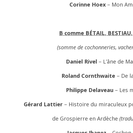
Corinne Hoex
– Mon Am
B comme BÉTAIL, BESTIAU,
(somme de cochonneries, vacheri
Daniel Rivel
– L’âne de M
Roland Cornthwaite
– De l
Philippe Delaveau
– Les 
Gérard Lattier
– Histoire du miraculeux p
de Grospierre en Ardèche
(tradu
Jacques Ibanez
– Cochon 