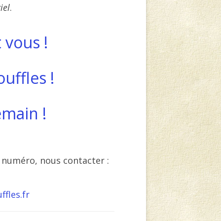
iel
.
 vous !
uffles !
main !
u numéro, nous contacter :
fles.fr