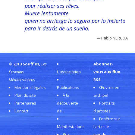
pour réaliser ses rêves.
Muere lentamente
quien no arriesga lo seguro por lo incierto
para ir detrás de un sueño,
—
Pablo NERUDA
© 2013 Souffles,
Les
Abonnez-
Écrivains
L'association
vous aux flux
Méditerranéens
RSS
Mentions légales
Publications
Œuvres en
Plan du site
À la
archipel
Partenaires
découverte
Portraits
Contact
de...
d'artistes
Fenêtre sur
Manifestations
l'art et le
Prix
monde