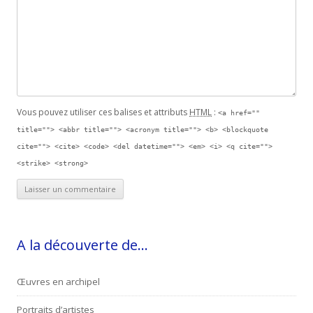
Vous pouvez utiliser ces balises et attributs
HTML
:
<a href=""
title=""> <abbr title=""> <acronym title=""> <b> <blockquote
cite=""> <cite> <code> <del datetime=""> <em> <i> <q cite="">
<strike> <strong>
A la découverte de…
Œuvres en archipel
Portraits d’artistes