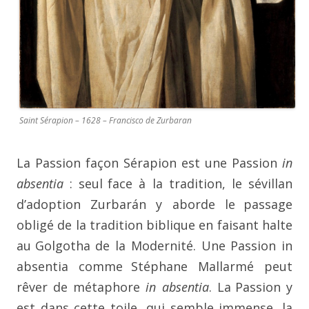
Saint Sérapion – 1628 – Francisco de Zurbaran
La Passion façon Sérapion est une Passion
in
absentia
: seul
face à la tradition, le sévillan
d’adoption Zurbarán y aborde le
passage
obligé de la tradition biblique en faisant halte
au
Golgotha de la Modernité. Une Passion in
absentia comme
Stéphane Mallarmé peut
rêver de métaphore
in absentia
. La
Passion y
est dans cette toile, qui semble immense, la