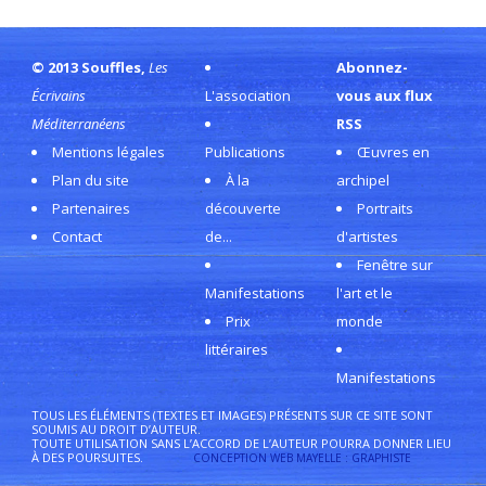
© 2013 Souffles,
Les
Abonnez-
Écrivains
L'association
vous aux flux
Méditerranéens
RSS
Mentions légales
Publications
Œuvres en
Plan du site
À la
archipel
Partenaires
découverte
Portraits
Contact
de...
d'artistes
Fenêtre sur
Manifestations
l'art et le
Prix
monde
littéraires
Manifestations
TOUS LES ÉLÉMENTS (TEXTES ET IMAGES) PRÉSENTS SUR CE SITE SONT
SOUMIS AU DROIT D’AUTEUR.
TOUTE UTILISATION SANS L’ACCORD DE L’AUTEUR POURRA DONNER LIEU
À DES POURSUITES.
CONCEPTION WEB MAYELLE : GRAPHISTE