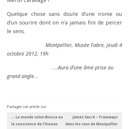
Merisi Caravage ?
Quelque chose sans doute d’une ironie ou
d’un sourire dont
on n’a jamais fini de percer
le sens.
Montpellier, Musée Fabre, jeudi 4
octobre 2012, 19h
.
…Aura d’une âme prise au
grand angle…
Partager cet article sur
Navigation des articles
←
Le monde selon Biosca ou
James Sacré – Tramways
la conscience de l’Oiseau
dans les rues de Montpellier