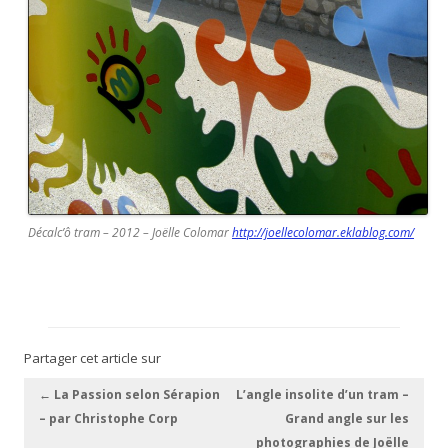
Décalc’ô tram – 2012 – Joëlle Colomar
http://joellecolomar.eklablog.com/
Partager cet article sur
Navigation des articles
←
La Passion selon Sérapion
L’angle insolite d’un tram –
– par Christophe Corp
Grand angle sur les
photographies de Joëlle