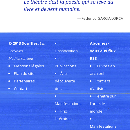
Le théâtre c’est la poésie qui se lève du
livre et devient humaine.
—
Federico GARCIA LORCA
© 2013 Souffles,
Les
Abonnez-
Écrivains
L'association
vous aux flux
Méditerranéens
RSS
Mentions légales
Publications
Œuvres en
Plan du site
À la
archipel
Partenaires
découverte
Portraits
Contact
de...
d'artistes
Fenêtre sur
Manifestations
l'art et le
Prix
monde
littéraires
Manifestations