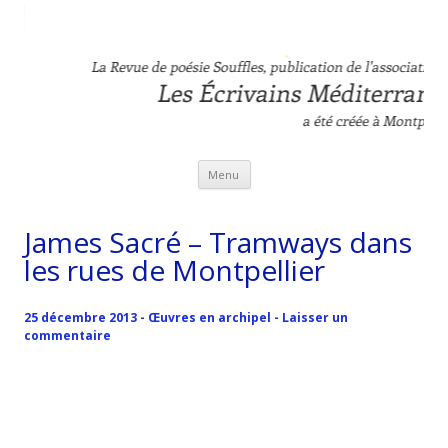
Revue Souffles
L'association Les Ecrivains Méditerranéens
Aller au contenu principal
Menu
James Sacré – Tramways dans
les rues de Montpellier
25 décembre 2013
-
Œuvres en archipel
-
Laisser un
commentaire