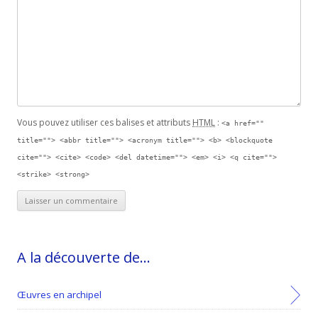
Vous pouvez utiliser ces balises et attributs
HTML
:
<a href=""
title=""> <abbr title=""> <acronym title=""> <b> <blockquote
cite=""> <cite> <code> <del datetime=""> <em> <i> <q cite="">
<strike> <strong>
A la découverte de…
Œuvres en archipel