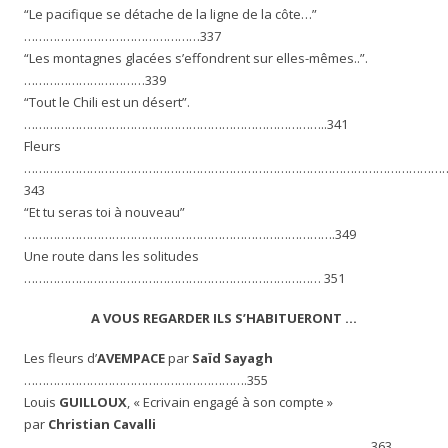
“Le pacifique se détache de la ligne de la côte…”
…………………………………………337
“Les montagnes glacées s’effondrent sur elles-mêmes..”.
……………………………339
“Tout le Chili est un désert”.
………………………………………………………………………..341
Fleurs
……………………………………………………………………………………………………
343
“Et tu seras toi à nouveau”
………………………………………………………………………….349
Une route dans les solitudes
……………………………………………………………………… 351
A VOUS REGARDER ILS S’HABITUERONT …
Les fleurs d’
AVEMPACE
par
Saïd Sayagh
…………………………………………………….355
Louis
GUILLOUX
, « Ecrivain engagé à son compte »
par
Christian Cavalli
…………………………………………………………………………………..363