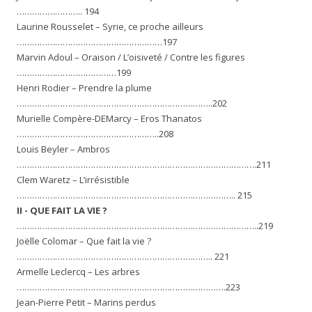
…………………….. 194
Laurine Rousselet – Syrie, ce proche ailleurs
…………………………………………………197
Marvin Adoul – Oraison / L’oisiveté / Contre les figures
…………………………………199
Henri Rodier – Prendre la plume
…………………………………………………………………..202
Murielle Compère-DEMarcy – Eros Thanatos
………………………………………………..208
Louis Beyler – Ambros
………………………………………………………………………………….211
Clem Waretz – L’irrésistible
………………………………………………………………………….. 215
II -
QUE FAIT LA VIE ?
…………………………………………………………………………………..219
Joëlle Colomar – Que fait la vie ?
………………………………………………………………….. 221
Armelle Leclercq – Les arbres
……………………………………………………………………….223
Jean-Pierre Petit – Marins perdus