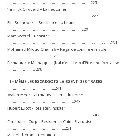
…………………………………………………………………225
Yannick Girouard – La nautonier
………………………………………………………………….227
Elie Sosnowski – Résilience du bitume
………………………………………………………….229
Marc Wetzel – Résister
…………………………………………………………………………………231
Mohamed Miloud Gharrafi – Regarde comme elle vole
……………………………… 237
Emmanuelle Malhappe – (Nul n’est libre) d’être une écrevisse
……………………. 239
III – MÊME LES ESCARGOTS LAISSENT DES TRACES
…………………………………….241
Walter Mecz – Au mauvais sens du terme
……………………………………………………243
Hubert Lucot – Résister, insister
………………………………………………………………… .249
Christophe Corp – Résister en Chine Française
…………………………………………….251
Michel Théron – Tentation