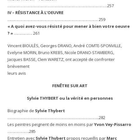
……………………………………………………………………………257
IV – RÉSISTANCE À L’OEUVRE
……………………………………………………………………. 259
« A quoi avez-vous résisté pour mener à bien votre oeuvre
? »
……………. 261
Vincent BIOULÈS, Georges DRANO, André COMTE-SPONVILLE,
Evelyne MORIN, Bruno KREBS, Nicole DRANO-STAMBERG,
Jacques BASSE, Clem WARETZ, ont accepté de confronter
brièvement
leurs avis
FENÊTRE SUR ART
Sylvie THYBERT ou la vérité en personnes
Biographie de
Sylvie Thybert
……………………………………………………………………..282
Les peintres peignent de moins en moins par
Yvon Vey-Pissarro
……………….285
Entretien avec
Sylvie Thybert
propos recueillis par
Marc