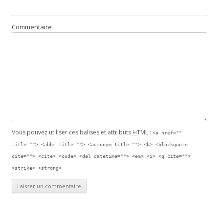
Commentaire
Vous pouvez utiliser ces balises et attributs
HTML
:
<a href=""
title=""> <abbr title=""> <acronym title=""> <b> <blockquote
cite=""> <cite> <code> <del datetime=""> <em> <i> <q cite="">
<strike> <strong>