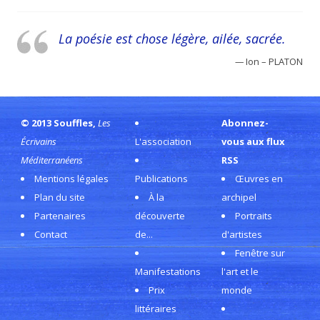
La poésie est chose légère, ailée, sacrée.
—
Ion – PLATON
© 2013 Souffles,
Les
Abonnez-
Écrivains
L'association
vous aux flux
Méditerranéens
RSS
Mentions légales
Publications
Œuvres en
Plan du site
À la
archipel
Partenaires
découverte
Portraits
Contact
de...
d'artistes
Fenêtre sur
Manifestations
l'art et le
Prix
monde
littéraires