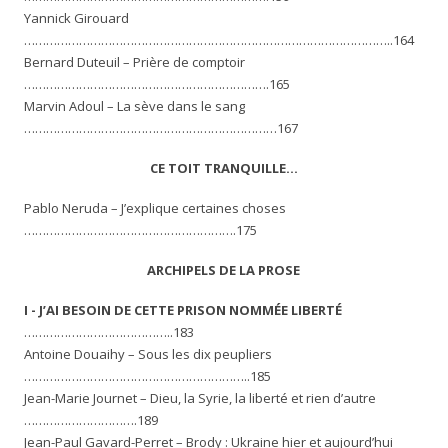
Yannick Girouard
………………………………………………………………………………………..164
Bernard Duteuil – Prière de comptoir
………………………………………………………….165
Marvin Adoul – La sève dans le sang
……………………………………………………………167
CE TOIT TRANQUILLE…
Pablo Neruda – J’explique certaines choses
………………………………………………….175
ARCHIPELS DE LA PROSE
I -
J’AI BESOIN DE CETTE PRISON NOMMÉE LIBERTÉ
…………………………………..183
Antoine Douaihy – Sous les dix peupliers
……………………………………………………..185
Jean-Marie Journet – Dieu, la Syrie, la liberté et rien d’autre
………………………….189
Jean-Paul Gavard-Perret – Brody : Ukraine hier et aujourd’hui