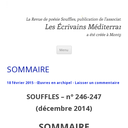
Revue Souffles
L'association Les Ecrivains Méditerranéens
Aller au contenu principal
Menu
SOMMAIRE
18 février 2015
-
Œuvres en archipel
-
Laisser un commentaire
SOUFFLES – n° 246-247
(décembre 2014)
SOMMAIRE