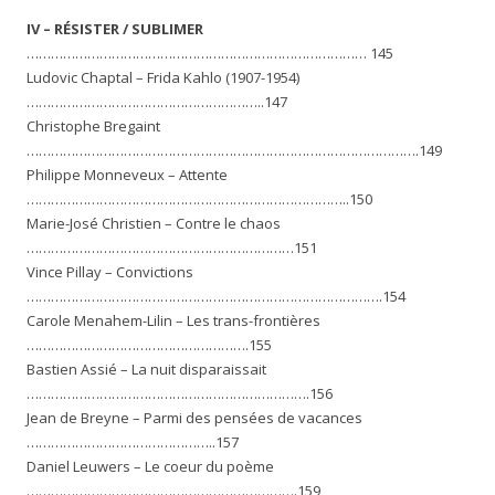
IV – RÉSISTER / SUBLIMER
………………………………………………………………………… 145
Ludovic Chaptal – Frida Kahlo (1907-1954)
…………………………………………………..147
Christophe Bregaint
…………………………………………………………………………………….149
Philippe Monneveux – Attente
……………………………………………………………………..150
Marie-José Christien – Contre le chaos
…………………………………………………………151
Vince Pillay – Convictions
…………………………………………………………………………….154
Carole Menahem-Lilin – Les trans-frontières
……………………………………………….155
Bastien Assié – La nuit disparaissait
…………………………………………………………….156
Jean de Breyne – Parmi des pensées de vacances
………………………………………..157
Daniel Leuwers – Le coeur du poème
………………………………………………………….159