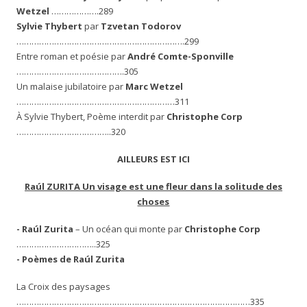
Wetzel
……………….289
Sylvie Thybert
par
Tzvetan Todorov
………………………………………………………….299
Entre roman et poésie par
André Comte-Sponville
…………………………………….305
Un malaise jubilatoire par
Marc Wetzel
………………………………………………………311
À Sylvie Thybert, Poème interdit par
Christophe Corp
………………………………..320
AILLEURS EST ICI
Raúl ZURITA Un visage est une fleur dans la solitude des
choses
-
Raúl Zurita
– Un océan qui monte par
Christophe Corp
…………………………..325
- Poèmes de Raúl Zurita
La Croix des paysages
…………………………………………………………………………………335