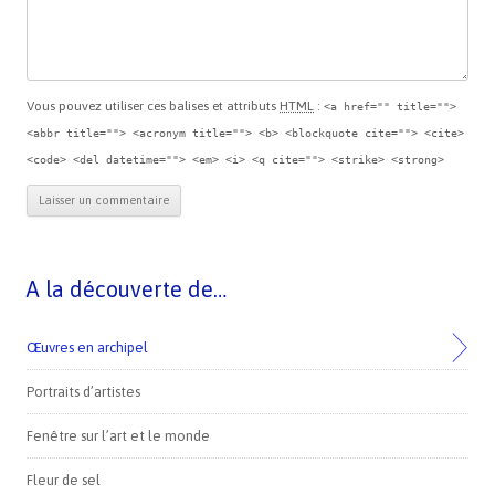
Vous pouvez utiliser ces balises et attributs
HTML
:
<a href="" title="">
<abbr title=""> <acronym title=""> <b> <blockquote cite=""> <cite>
<code> <del datetime=""> <em> <i> <q cite=""> <strike> <strong>
A la découverte de…
Œuvres en archipel
Portraits d’artistes
Fenêtre sur l’art et le monde
Fleur de sel