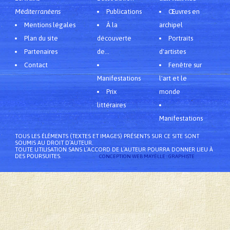
Méditerranéens
Publications
Œuvres en
Mentions légales
À la
archipel
Plan du site
découverte
Portraits
Partenaires
de...
d'artistes
Contact
Fenêtre sur
Manifestations
l'art et le
Prix
monde
littéraires
Manifestations
TOUS LES ÉLÉMENTS (TEXTES ET IMAGES) PRÉSENTS SUR CE SITE SONT
SOUMIS AU DROIT D’AUTEUR.
TOUTE UTILISATION SANS L’ACCORD DE L’AUTEUR POURRA DONNER LIEU À
DES POURSUITES.
CONCEPTION WEB MAYELLE : GRAPHISTE