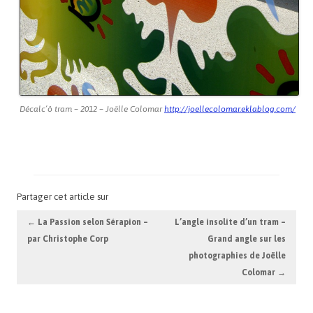
Décalc’ô tram – 2012 – Joëlle Colomar
http://joellecolomar.eklablog.com/
Partager cet article sur
Navigation des articles
←
La Passion selon Sérapion –
L’angle insolite d’un tram –
par Christophe Corp
Grand angle sur les
photographies de Joëlle
Colomar
→