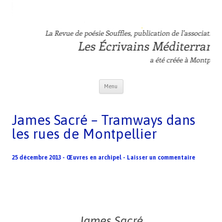
Revue Souffles
L'association Les Ecrivains Méditerranéens
Aller au contenu principal
Menu
James Sacré – Tramways dans
les rues de Montpellier
25 décembre 2013
-
Œuvres en archipel
-
Laisser un commentaire
James Sacré