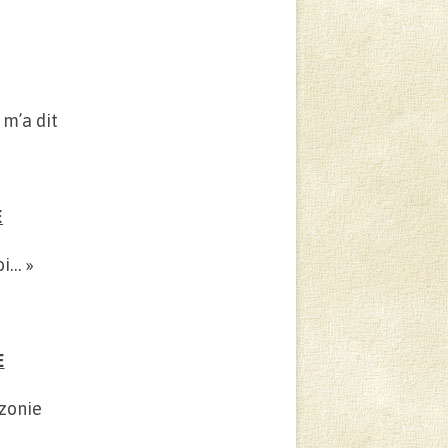
 m’a dit
E
i… »
E
zonie