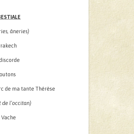
BESTIALE
es, âneries)
rrakech
discorde
outons
rc de ma tante Thérèse
t de l’occitan)
 Vache