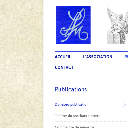
L'association Les Ecrivains Méditerranéens
Revue Souffles
ACCUEIL
L’ASSOCIATION
P
CONTACT
Publications
Dernière publication
Thème du prochain numéro
Commande de numéros