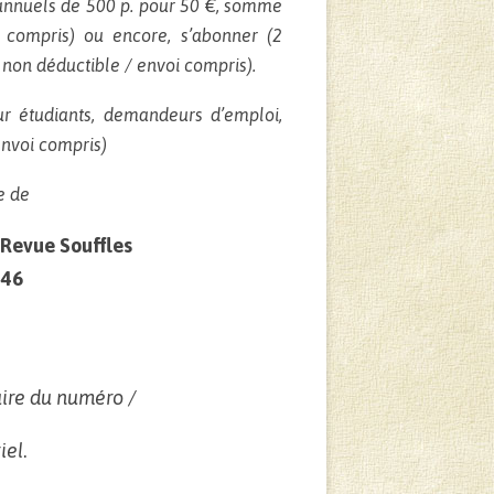
nuels de 500 p. pour 50 €, somme
 compris) ou encore, s’abonner (2
non déductible / envoi compris).
ur étudiants, demandeurs d’emploi,
envoi compris)
e de
Revue Souffles
°46
ire du numéro /
iel
.