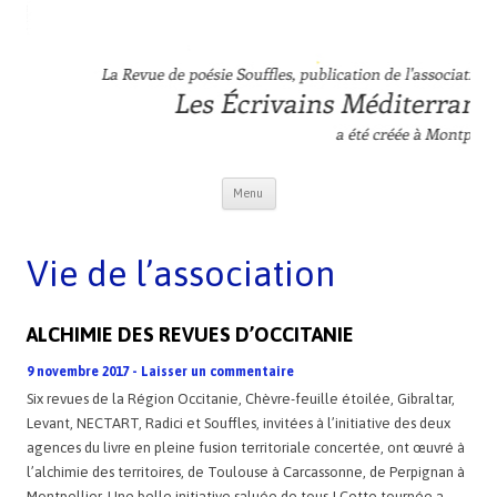
Revue Souffles
L'association Les Ecrivains Méditerranéens
Aller au contenu principal
Menu
Vie de l’association
ALCHIMIE DES REVUES D’OCCITANIE
9 novembre 2017
-
Laisser un commentaire
Six revues de la Région Occitanie, Chèvre-feuille étoilée, Gibraltar,
Levant, NECTART, Radici et Souffles, invitées à l’initiative des deux
agences du livre en pleine fusion territoriale concertée, ont œuvré à
l’alchimie des territoires, de Toulouse à Carcassonne, de Perpignan à
Montpellier. Une belle initiative saluée de tous ! Cette tournée a