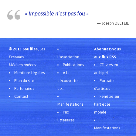
« Impossible n’est pas fou »
—
Joseph DELTEIL
© 2013 Souffles,
Les
Abonnez-vous
Écrivains
L'association
aux flux RSS
Méditerranéens
Publications
Œuvres en
Mentions légales
À la
archipel
Plan du site
découverte
Portraits
Partenaires
de...
d'artistes
Contact
Fenêtre sur
Manifestations
l'art et le
Prix
monde
littéraires
Manifestations