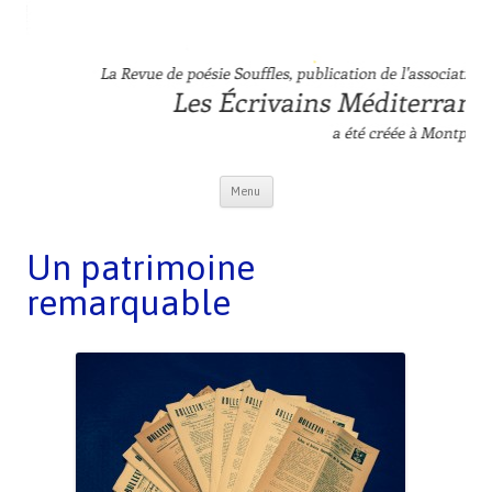
Revue Souffles
L'association Les Ecrivains Méditerranéens
Aller au contenu principal
Menu
Un patrimoine
remarquable