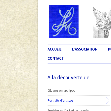
L'association Les Ecrivains Méditerranéens
Revue Souffles
ACCUEIL
L’ASSOCIATION
P
CONTACT
A la découverte de…
Œuvres en archipel
Portraits d’artistes
Fenêtre sur l’art et le monde